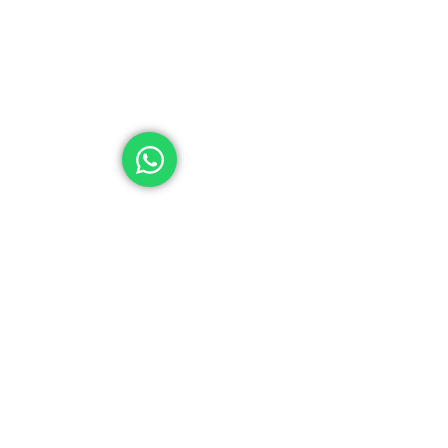
Hipólito Yrigoyen 490
Lu
Nueva Córdoba - CP 5000
de
© 2025 Caja de Previsión Social para Profesionales en Ci
Todos los derechos reservados.