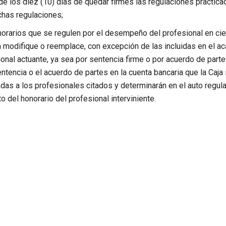
e los diez (10) días de quedar firmes las regulaciones practicad
ichas regulaciones;
onorarios que se regulen por el desempeño del profesional en ci
la modifique o reemplace, con excepción de las incluidas en el ac
ional actuante, ya sea por sentencia firme o por acuerdo de part
entencia o el acuerdo de partes en la cuenta bancaria que la Caja
cadas a los profesionales citados y determinarán en el auto regul
 del honorario del profesional interviniente.