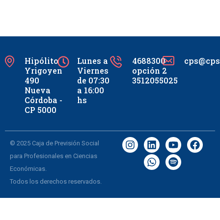
Hipólito
Lunes a
4688300
cps@cpsc
Yrigoyen
Viernes
opción 2
490
de 07:30
3512055025
Nueva
a 16:00
Córdoba -
hs
CP 5000
© 2025 Caja de Previsión Social
para Profesionales en Ciencias
Económicas.
Todos los derechos reservados.