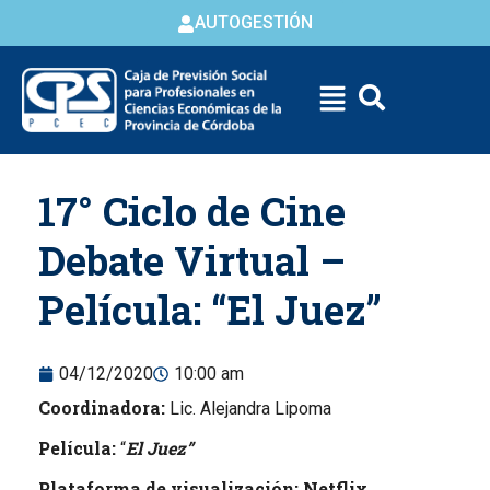
AUTOGESTIÓN
Skip to
17° Ciclo de Cine
content
Debate Virtual –
Película: “El Juez”
04/12/2020
10:00 am
Coordinadora:
Lic. Alejandra Lipoma
Película:
El Juez”
“
Plataforma de visualización: Netflix