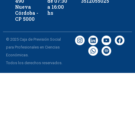
490
de 07:30
3512055025
Nueva
a 16:00
Córdoba -
hs
CP 5000
© 2025 Caja de Previsión Social
para Profesionales en Ciencias
Económicas.
Todos los derechos reservados.