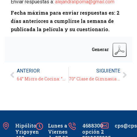
Enviar respuestas a:
alejandralipoma@gmail.com
Fecha máxima para enviar respuestas es: 2
días anteriores a cumplirse la semana de
publicada la película y su cuestionario.
Generar
ANTERIOR
SIGUIENTE
64° Micro de Cocina: “Helado de Chocolate”
70° Clase de Gimnasia para Adultos – 04/12/20
Hipólito
Lunes a
4688300
cps@cpsc
Yrigoyen
Viernes
opción 2