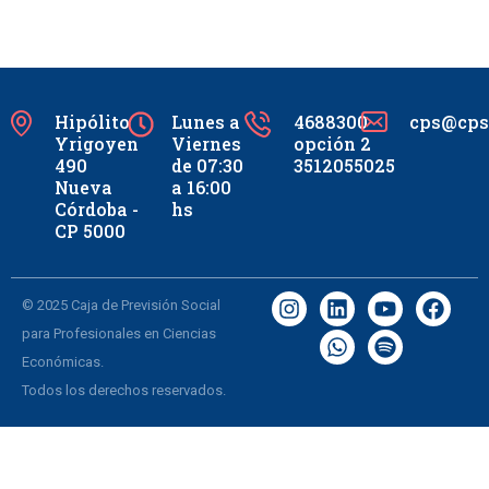
Hipólito
Lunes a
4688300
cps@cpsc
Yrigoyen
Viernes
opción 2
490
de 07:30
3512055025
Nueva
a 16:00
Córdoba -
hs
CP 5000
© 2025 Caja de Previsión Social
para Profesionales en Ciencias
Económicas.
Todos los derechos reservados.