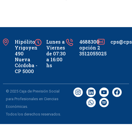
Hipólito
Lunes a
4688300
cps@cpsc
Yrigoyen
Viernes
opción 2
490
de 07:30
3512055025
Nueva
a 16:00
Córdoba -
hs
CP 5000
© 2025 Caja de Previsión Social
para Profesionales en Ciencias
Económicas.
Todos los derechos reservados.