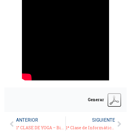
Generar
ANTERIOR
SIGUIENTE
1° CLASE DE YOGA – Bienvenidos – 23/02/21
1ª Clase de Informática – Video Tutorial – “Teclas, botones y funciones de un Smart Phone” –