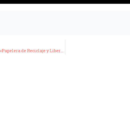
9° Clase de Informática – Video/Tutorial: «Papelera de Reciclaje y Liberar Espacio » – 09/09/20