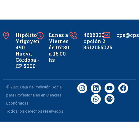
Hipólito
Lunes a
4688300
cps@cpsc
Yrigoyen
Viernes
opción 2
490
de 07:30
3512055025
Nueva
a 16:00
Córdoba -
hs
CP 5000
© 2025 Caja de Previsión Social
para Profesionales en Ciencias
Económicas.
Todos los derechos reservados.