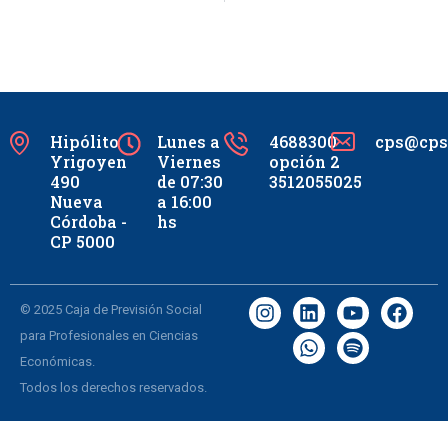
Hipólito
Lunes a
4688300
cps@cpsc
Yrigoyen
Viernes
opción 2
490
de 07:30
3512055025
Nueva
a 16:00
Córdoba -
hs
CP 5000
© 2025 Caja de Previsión Social
para Profesionales en Ciencias
Económicas.
Todos los derechos reservados.