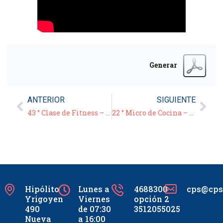
Generar
ANTERIOR
SIGUIENTE
43 ° Clase de Fitness – 19/07/21
22 ° Micro de Cocina – “Bucatini alla carbonara”
Hipólito
Lunes a
4688300
cps@cpsc
Yrigoyen
Viernes
opción 2
490
de 07:30
3512055025
Nueva
a 16:00