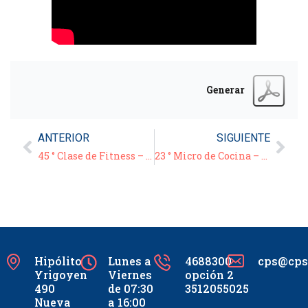
Generar
ANTERIOR
SIGUIENTE
45 ° Clase de Fitness – 26/07/21
23 ° Micro de Cocina – “Pastel de papas”
Hipólito
Lunes a
4688300
cps@cpsc
Yrigoyen
Viernes
opción 2
490
de 07:30
3512055025
Nueva
a 16:00