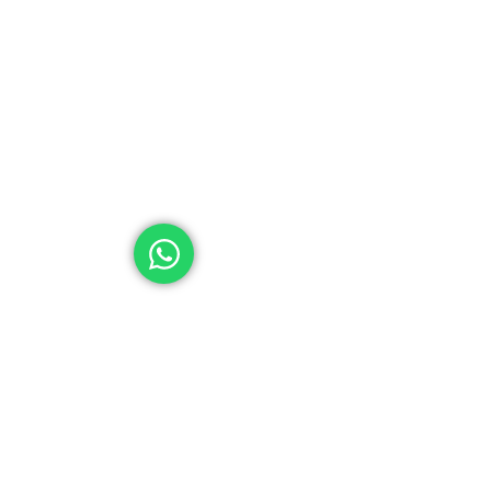
Hipólito Yrigoyen 490
Lu
Nueva Córdoba - CP 5000
de
© 2025 Caja de Previsión Social para Profesionales en Ci