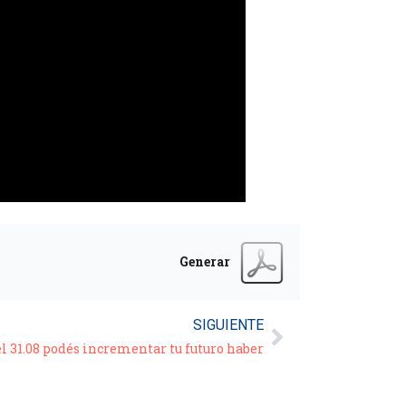
Generar
SIGUIENTE
l 31.08 podés incrementar tu futuro haber