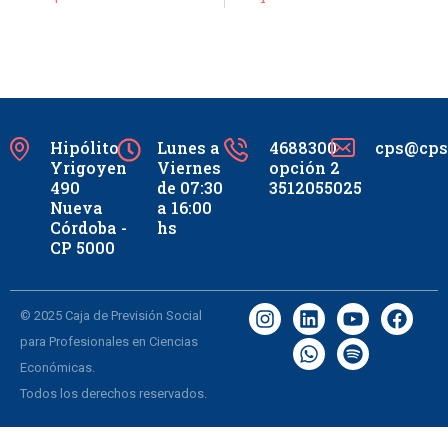
Hipólito
Lunes a
4688300
cps@cpsc
Yrigoyen
Viernes
opción 2
490
de 07:30
3512055025
Nueva
a 16:00
Córdoba -
hs
CP 5000
© 2025 Caja de Previsión Social
para Profesionales en Ciencias
Económicas.
Todos los derechos reservados.