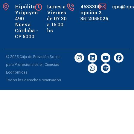
Hipólito
Lunes a
4688300
cps@cpsc
Yrigoyen
Viernes
opción 2
490
de 07:30
3512055025
Nueva
a 16:00
Córdoba -
hs
CP 5000
© 2025 Caja de Previsión Social
para Profesionales en Ciencias
Económicas.
Todos los derechos reservados.