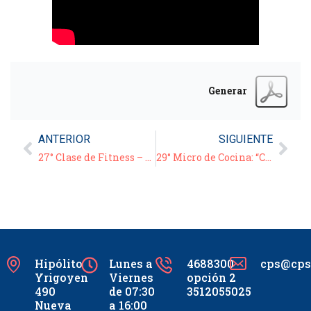
Generar
ANTERIOR
SIGUIENTE
27° Clase de Fitness – 03/08/20
29° Micro de Cocina: “Chicken Pie”
Hipólito
Lunes a
4688300
cps@cpsc
Yrigoyen
Viernes
opción 2
490
de 07:30
3512055025
Nueva
a 16:00