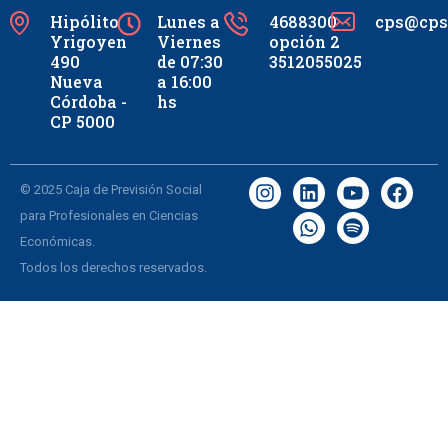
Hipólito
Lunes a
4688300
cps@cpsc
Yrigoyen
Viernes
opción 2
490
de 07:30
3512055025
Nueva
a 16:00
Córdoba -
hs
CP 5000
© 2025 Caja de Previsión Social
para Profesionales en Ciencias
Económicas.
Todos los derechos reservados.