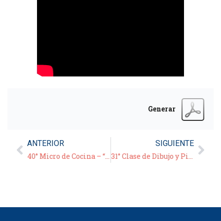
Generar
ANTERIOR
SIGUIENTE
40° Micro de Cocina – “Scarpazza de berenjenas”
31° Clase de Dibujo y Pintura