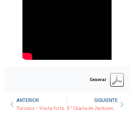
Generar
ANTERIOR
SIGUIENTE
Turismo – Visita Virtual Guiada: «B° Alberdi a través de la Av. Colón»
5 ° Charla de Jardinería – Bloque 2° : “Como seleccionar rosales para cada situación” – G. Grimoldi