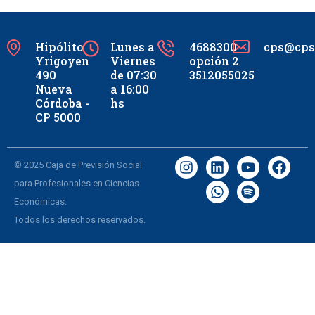
Hipólito
Lunes a
4688300
cps@cpsc
Yrigoyen
Viernes
opción 2
490
de 07:30
3512055025
Nueva
a 16:00
Córdoba -
hs
CP 5000
© 2025 Caja de Previsión Social
para Profesionales en Ciencias
Económicas.
Todos los derechos reservados.