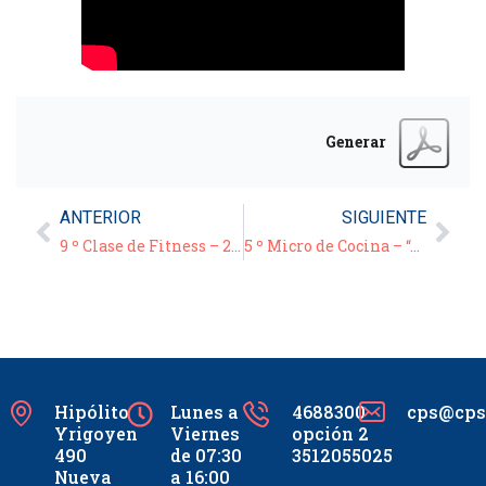
Generar
ANTERIOR
SIGUIENTE
9 º Clase de Fitness – 22/03/21
5 º Micro de Cocina – “Arrollado de pollo con papas” –
Hipólito
Lunes a
4688300
cps@cpsc
Yrigoyen
Viernes
opción 2
490
de 07:30
3512055025
Nueva
a 16:00