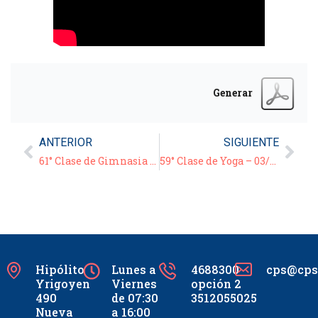
Generar
ANTERIOR
SIGUIENTE
61° Clase de Gimnasia para Adultos – 02/11/20
59° Clase de Yoga – 03/11/20
Hipólito
Lunes a
4688300
cps@cpsc
Yrigoyen
Viernes
opción 2
490
de 07:30
3512055025
Nueva
a 16:00