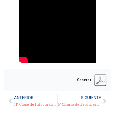
Generar
ANTERIOR
SIGUIENTE
11° Clase de Informática – Video/Tutorial: «Dibujos Simples» – 23/09/20
6° Charla de Jardinería – Bloque 2: “Tareas del jardín en Primavera: insectos y huerta en primavera”