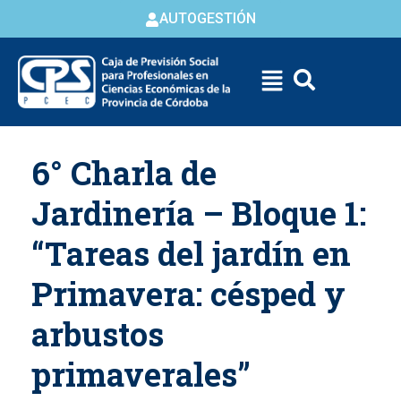
AUTOGESTIÓN
Skip to
6° Charla de
content
Jardinería – Bloque 1:
“Tareas del jardín en
Primavera: césped y
arbustos
primaverales”