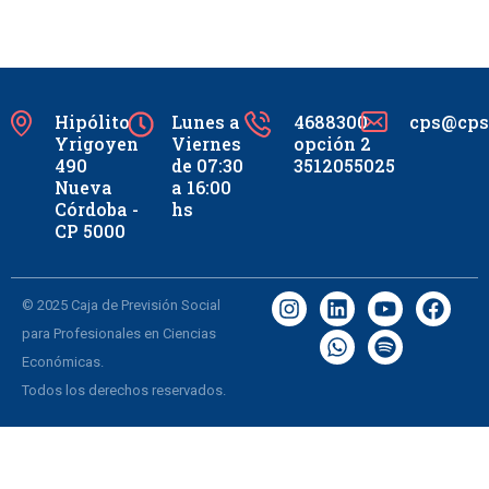
Hipólito
Lunes a
4688300
cps@cpsc
Yrigoyen
Viernes
opción 2
490
de 07:30
3512055025
Nueva
a 16:00
Córdoba -
hs
CP 5000
© 2025 Caja de Previsión Social
para Profesionales en Ciencias
Económicas.
Todos los derechos reservados.