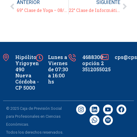
ANTERIOR
SIGUIENTE
69° Clase de Yoga – 08/12/20
22° Clase de Informática – Video/Tutorial: «Atajos de Excel 2° Parte»
Hipólito
Lunes a
4688300
cps@cpsc
Yrigoyen
Viernes
opción 2
490
de 07:30
3512055025
Nueva
a 16:00
Córdoba -
hs
CP 5000
© 2025 Caja de Previsión Social
para Profesionales en Ciencias
Económicas.
Todos los derechos reservados.