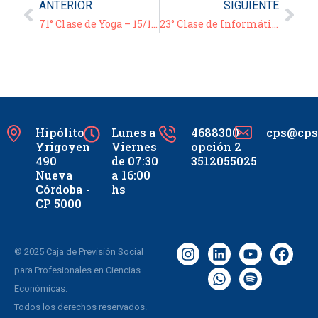
ANTERIOR
SIGUIENTE
71° Clase de Yoga – 15/12/20
23° Clase de Informática – Video/Tutorial: «Armado de tarjetas virtuales» – 16/12/20
Hipólito
Lunes a
4688300
cps@cpsc
Yrigoyen
Viernes
opción 2
490
de 07:30
3512055025
Nueva
a 16:00
Córdoba -
hs
CP 5000
© 2025 Caja de Previsión Social
para Profesionales en Ciencias
Económicas.
Todos los derechos reservados.