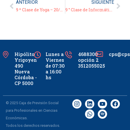
ANTERIOR
SIGUIENTE
9 º Clase de Yoga – 20/04/21
9 ° Clase de Informática – Video/Tutorial: “Manejo y opciones de Calendario”
Hipólito
Lunes a
4688300
cps@cpsc
Yrigoyen
Viernes
opción 2
490
de 07:30
3512055025
Nueva
a 16:00
Córdoba -
hs
CP 5000
© 2025 Caja de Previsión Social
para Profesionales en Ciencias
Económicas.
Todos los derechos reservados.