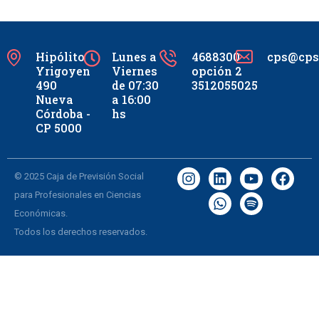
Hipólito
Lunes a
4688300
cps@cpsc
Yrigoyen
Viernes
opción 2
490
de 07:30
3512055025
Nueva
a 16:00
Córdoba -
hs
CP 5000
© 2025 Caja de Previsión Social
para Profesionales en Ciencias
Económicas.
Todos los derechos reservados.