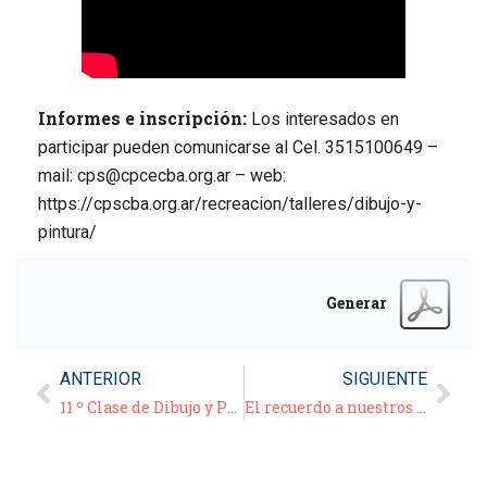
Informes e inscripción:
Los interesados en
participar pueden comunicarse al Cel. 3515100649 –
mail: cps@cpcecba.org.ar – web:
https://cpscba.org.ar/recreacion/talleres/dibujo-y-
pintura/
Generar
ANTERIOR
SIGUIENTE
11 º Clase de Dibujo y Pintura – 02/06/21
El recuerdo a nuestros matriculados y jubilados fallecidos