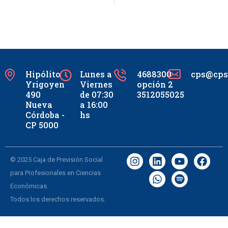
Hipólito
Lunes a
4688300
cps@cpsc
Yrigoyen
Viernes
opción 2
490
de 07:30
3512055025
Nueva
a 16:00
Córdoba -
hs
CP 5000
© 2025 Caja de Previsión Social
para Profesionales en Ciencias
Económicas.
Todos los derechos reservados.