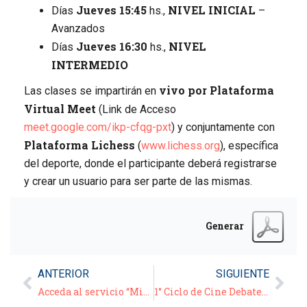
Jueves 15:45
NIVEL INICIAL
Días
hs.,
–
Avanzados
Jueves 16:30
NIVEL
Días
hs.,
INTERMEDIO
vivo por Plataforma
Las clases se impartirán en
Virtual Meet
(Link de Acceso
meet.google.com/ikp-cfqg-pxt
) y conjuntamente con
Plataforma Lichess
(
www.lichess.org
), específica
del deporte, donde el participante deberá registrarse
y crear un usuario para ser parte de las mismas.
Generar
ANTERIOR
SIGUIENTE
Acceda al servicio “Mis Aportes”
1° Ciclo de Cine Debate Virtual – 2022 – Película: “La hija oscura”