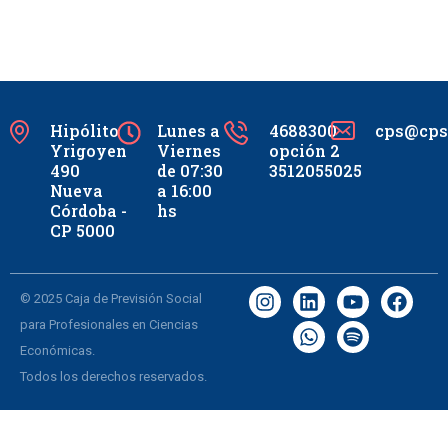
Hipólito
Lunes a
4688300
cps@cpsc
Yrigoyen
Viernes
opción 2
490
de 07:30
3512055025
Nueva
a 16:00
Córdoba -
hs
CP 5000
© 2025 Caja de Previsión Social
para Profesionales en Ciencias
Económicas.
Todos los derechos reservados.