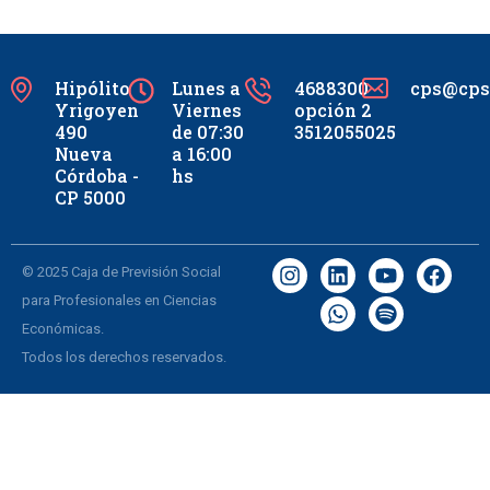
Hipólito
Lunes a
4688300
cps@cpsc
Yrigoyen
Viernes
opción 2
490
de 07:30
3512055025
Nueva
a 16:00
Córdoba -
hs
CP 5000
© 2025 Caja de Previsión Social
para Profesionales en Ciencias
Económicas.
Todos los derechos reservados.