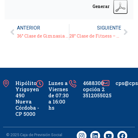
Generar
ANTERIOR
SIGUIENTE
36° Clase de Gimnasia para Adultos – 07/08/20
28° Clase de Fitness – 07/08/20
Hipólito
Lunes a
4688300
cps@cpsc
Yrigoyen
Viernes
opción 2
490
de 07:30
3512055025
Nueva
a 16:00
Córdoba -
hs
CP 5000
© 2025 Caja de Previsión Social