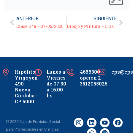
ANTERIOR
SIGUIENTE
Clase n° 8 – 07/05/2020
Dibujo y Pintura – Clase N° 1 – 29/04/20
Hipólito
Lunes a
4688300
cps@cpsc
Yrigoyen
Viernes
opción 2
490
de 07:30
3512055025
Nueva
a 16:00
Córdoba -
hs
CP 5000
© 2025 Caja de Previsión Social
para Profesionales en Ciencias