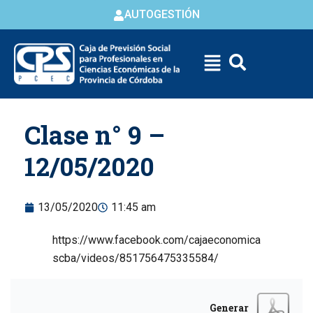
AUTOGESTIÓN
Skip to
Clase n° 9 –
content
12/05/2020
13/05/2020
11:45 am
https://www.facebook.com/cajaeconomica
scba/videos/851756475335584/
Generar