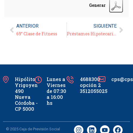
Generar
ANTERIOR
SIGUIENTE
69° Clase de Fitness
Préstamos Hipotecarios hasta $4.000.000
Hipólito
Lunes a
4688300
cps@cpsc
Yrigoyen
Viernes
opción 2
490
de 07:30
3512055025
Nueva
a 16:00
Córdoba -
hs
CP 5000
© 2025 Caja de Previsión Social