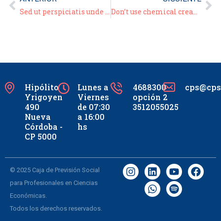
Sed ut perspiciatis unde omnis iste natus error
Don’t use chemical creams for your body
Hipólito
Lunes a
4688300
cps@cpsc
Yrigoyen
Viernes
opción 2
490
de 07:30
3512055025
Nueva
a 16:00
Córdoba -
hs
CP 5000
© 2025 Caja de Previsión Social
para Profesionales en Ciencias
Económicas.
Todos los derechos reservados.