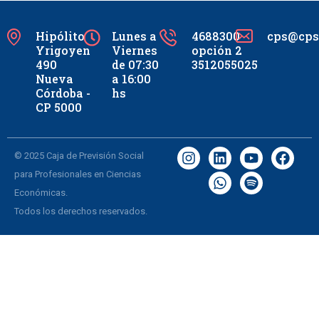
Hipólito
Lunes a
4688300
cps@cpsc
Yrigoyen
Viernes
opción 2
490
de 07:30
3512055025
Nueva
a 16:00
Córdoba -
hs
CP 5000
© 2025 Caja de Previsión Social
para Profesionales en Ciencias
Económicas.
Todos los derechos reservados.