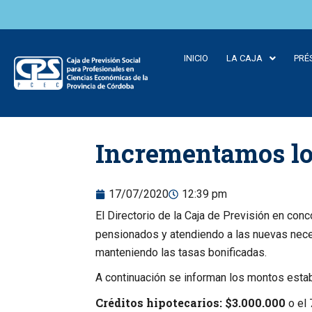
INICIO
LA CAJA
PRÉ
Skip to
Incrementamos los
content
17/07/2020
12:39 pm
El Directorio de la Caja de Previsión en con
pensionados y atendiendo a las nuevas nece
manteniendo las tasas bonificadas.
A continuación se informan los montos estab
Créditos hipotecarios: $3.000.000
o el 