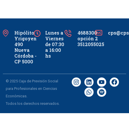
Hipólito
Lunes a
4688300
cps@cpsc
Yrigoyen
Viernes
opción 2
490
de 07:30
3512055025
Nueva
a 16:00
Córdoba -
hs
CP 5000
© 2025 Caja de Previsión Social
para Profesionales en Ciencias
Económicas.
Todos los derechos reservados.