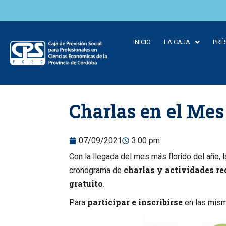
INICIO
LA CAJA
PRÉ
Skip to
Charlas en el Mes
content
07/09/2021
3:00 pm
Con la llegada del mes más florido del año, l
charlas y actividades re
cronograma de
gratuito
.
participar e inscribirse
Para
en las mism