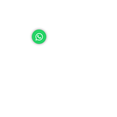
Hipólito Yrigoyen 490
Lu
Nueva Córdoba - CP 5000
de
© 2025 Caja de Previsión Social para Profesionales en Ci
Todos los derechos reservados.