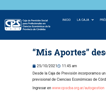
INICIO
LA CAJA
PRÉ
Skip to
“Mis Aportes” des
content
25/10/2021
11:45 am
Desde la Caja de Previsión incorporamos un 
previsional de Ciencias Económicas de Córdob
Ingresar en
www.cpscba.org.ar/autogestion