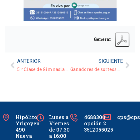
Generar
ANTERIOR
SIGUIENTE
5 º Clase de Gimnasia para Adultos – 26/03/21
Ganadores de sorteos de cumpleaños
Hipólito
Lunes a
4688300
cps@cpsc
Yrigoyen
Viernes
opción 2
490
de 07:30
3512055025
Nueva
a 16:00