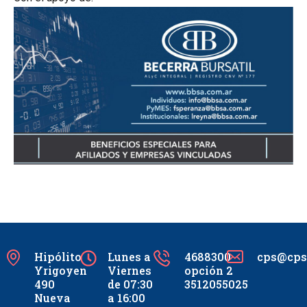
Hipólito
Lunes a
4688300
cps@cpsc
Yrigoyen
Viernes
opción 2
490
de 07:30
3512055025
Nueva
a 16:00