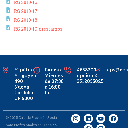
RG 2010-16
RG 2010-17
RG 2010-18
RG 2010-19 prestamos
Hipólito
Lunes a
4688300
cps@cpsc
Yrigoyen
Viernes
opción 2
490
de 07:30
3512055025
Nueva
a 16:00
Córdoba -
hs
CP 5000
© 2025 Caja de Previsión Social
para Profesionales en Ciencias