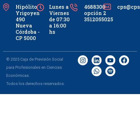
Hipólito
Lunes a
4688300
cps@cpsc
Yrigoyen
Viernes
opción 2
490
de 07:30
3512055025
Nueva
a 16:00
Córdoba -
hs
CP 5000
© 2025 Caja de Previsión Social
para Profesionales en Ciencias
Económicas.
Todos los derechos reservados.