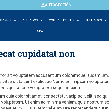
AUTOGESTIÓN
STAMOS
AFILIADOS
CONTRIBUCIONES
JUBILADOS
CPCE
ecat cupidatat non
error sit voluptatem accusantium doloremque laudantium, 
tae vitae dicta sunt explicabo.Nemo enim ipsam voluptatem
 eos qui ratione voluptatem sequi nesciunt.
m quia dolor sit amet, consectetur, adipisci velit, sed 
 voluptatem. Ut enim ad minima veniam, quis nostrum exe
onsequatur? Quis autem vel eum iure reprehenderit qui in 