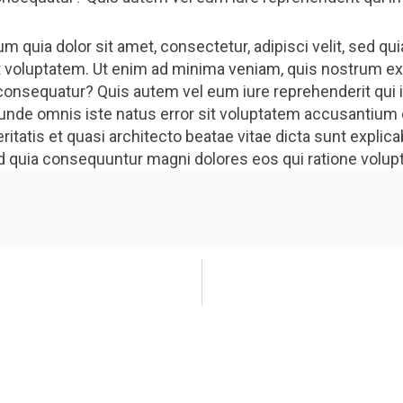
m quia dolor sit amet, consectetur, adipisci velit, sed 
 voluptatem. Ut enim ad minima veniam, quis nostrum exe
onsequatur? Quis autem vel eum iure reprehenderit qui in
 unde omnis iste natus error sit voluptatem accusantiu
veritatis et quasi architecto beatae vitae dicta sunt exp
 sed quia consequuntur magni dolores eos qui ratione volu