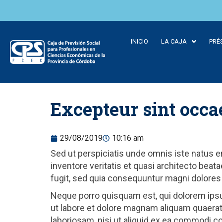
INICIO
LA CAJA
PRÉ
Skip to
Excepteur sint occa
content
29/08/2019
10:16 am
Sed ut perspiciatis unde omnis iste natus 
inventore veritatis et quasi architecto bea
fugit, sed quia consequuntur magni dolores
Neque porro quisquam est, qui dolorem ipsu
ut labore et dolore magnam aliquam quaerat
laboriosam, nisi ut aliquid ex ea commodi c