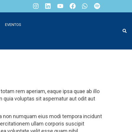
EVENTOS
totam rem aperiam, eaque ipsa quae ab illo
 quia voluptas sit aspernatur aut odit aut
quia non numquam eius modi tempora incidunt
rcitationem ullam corporis suscipit
ea voluptate velit esse quam nihil