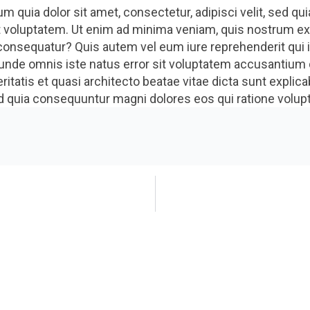
m quia dolor sit amet, consectetur, adipisci velit, sed 
 voluptatem. Ut enim ad minima veniam, quis nostrum exe
onsequatur? Quis autem vel eum iure reprehenderit qui in
 unde omnis iste natus error sit voluptatem accusantiu
veritatis et quasi architecto beatae vitae dicta sunt exp
 sed quia consequuntur magni dolores eos qui ratione volu