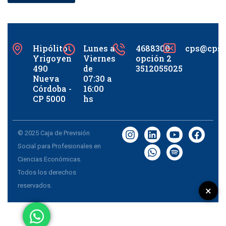
Hipólito
Lunes a
4688300
cps@cpsc
Yrigoyen
Viernes
opción 2
490
de
3512055025
Nueva
07:30 a
Córdoba -
16:00
CP 5000
hs
© 2025 Caja de Previsión
Social para Profesionales en
Ciencias Económicas.
Todos los derechos
reservados.
×