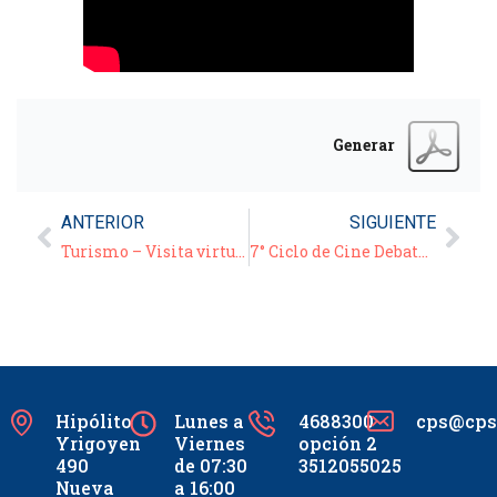
Generar
ANTERIOR
SIGUIENTE
Turismo – Visita virtual guiada: « La Antigua Calle Larga »
7° Ciclo de Cine Debate Virtual – 2021: “El juicio de los 7 de Chicago” + Bonus Track
Hipólito
Lunes a
4688300
cps@cpsc
Yrigoyen
Viernes
opción 2
490
de 07:30
3512055025
Nueva
a 16:00