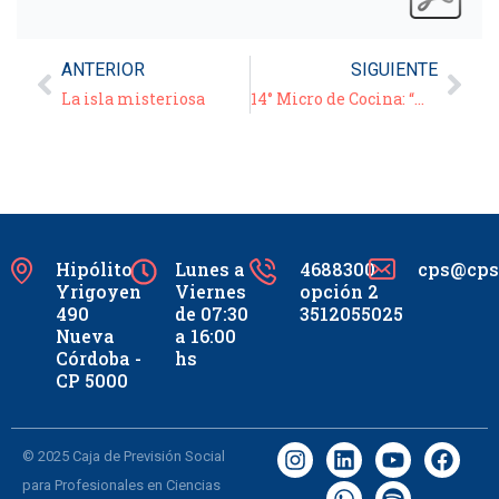
ANTERIOR
SIGUIENTE
La isla misteriosa
14° Micro de Cocina: “Malfattis verdes a los cuatro quesos”
Hipólito
Lunes a
4688300
cps@cpsc
Yrigoyen
Viernes
opción 2
490
de 07:30
3512055025
Nueva
a 16:00
Córdoba -
hs
CP 5000
© 2025 Caja de Previsión Social
para Profesionales en Ciencias