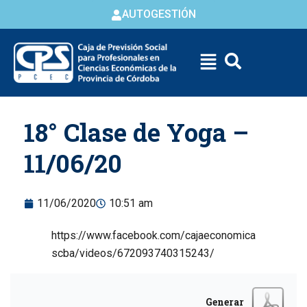
AUTOGESTIÓN
Skip to
18° Clase de Yoga –
content
11/06/20
11/06/2020
10:51 am
https://www.facebook.com/cajaeconomica
scba/videos/672093740315243/
Generar