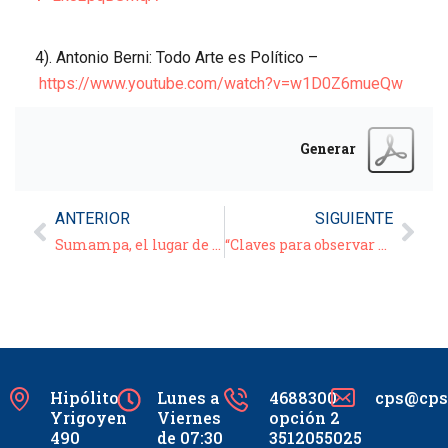
4). Antonio Berni: Todo Arte es Político –
https://www.youtube.com/watch?v=w1D0Z6mueQw
Generar
ANTERIOR
SIGUIENTE
Sumampa, el lugar de la otra Virgen
“Claves para observar en unas elecciones particulares” – Carlos Pagni – Conferencia grabada
Hipólito
Lunes a
4688300
cps@cpsc
Yrigoyen
Viernes
opción 2
490
de 07:30
3512055025