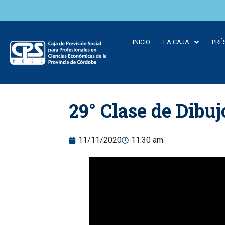
INICIO
LA CAJA
PRÉ
Skip to
29° Clase de Dibuj
content
11/11/2020
11:30 am