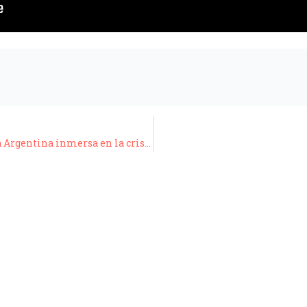
Ciclo de Conferencias “La Caja con Vos”: La Argentina inmersa en la crisis del Covid – 19/11/20