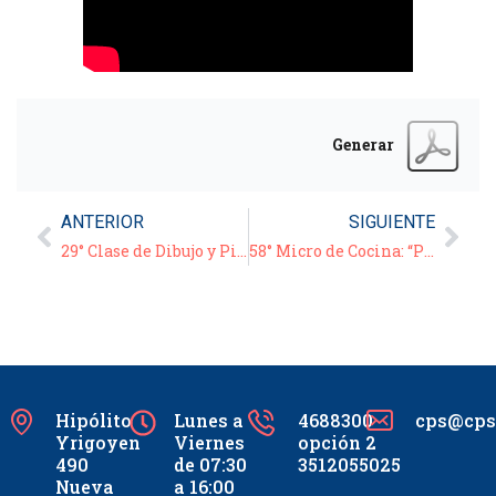
Generar
ANTERIOR
SIGUIENTE
29° Clase de Dibujo y Pintura – 11/11/20
58° Micro de Cocina: “Pasta y pesto”
Hipólito
Lunes a
4688300
cps@cpsc
Yrigoyen
Viernes
opción 2
490
de 07:30
3512055025
Nueva
a 16:00