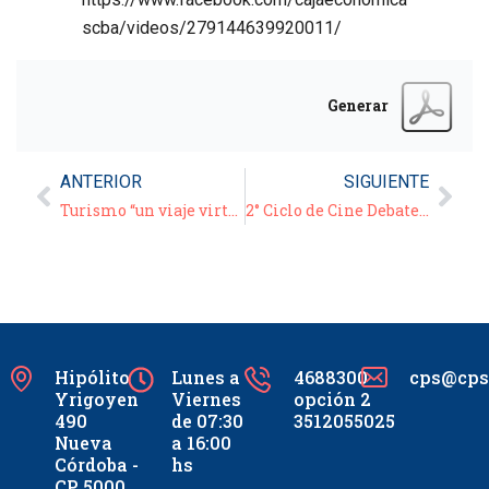
scba/videos/279144639920011/
Generar
ANTERIOR
SIGUIENTE
Turismo “un viaje virtual”
2° Ciclo de Cine Debate Virtual: “El hijo de la novia”
Hipólito
Lunes a
4688300
cps@cpsc
Yrigoyen
Viernes
opción 2
490
de 07:30
3512055025
Nueva
a 16:00
Córdoba -
hs
CP 5000