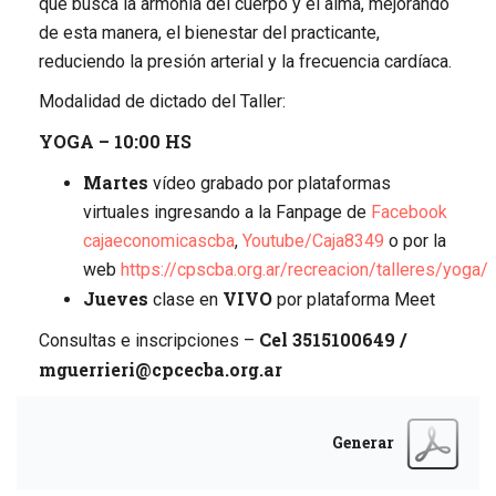
que busca la armonía del cuerpo y el alma, mejorando
de esta manera, el bienestar del practicante,
reduciendo la presión arterial y la frecuencia cardíaca.
Modalidad de dictado del Taller:
YOGA – 10:00 HS
Martes
vídeo grabado por plataformas
virtuales ingresando a la Fanpage de
Facebook
cajaeconomicascba
,
Youtube/Caja8349
o por la
web
https://cpscba.org.ar/recreacion/talleres/yoga/
Jueves
VIVO
clase en
por plataforma Meet
Cel 3515100649 /
Consultas e inscripciones –
mguerrieri@cpcecba.org.ar
Generar