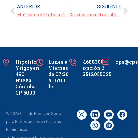
ANTERIOR
SIGUIENTE
Miércoles de Informática y Pintura
Gracias a nuestros afiliados!
Hipólito
Lunes a
4688300
cps@cpsc
Yrigoyen
Viernes
opción 2
490
de 07:30
3512055025
Nueva
a 16:00
Córdoba -
hs
CP 5000
© 2025 Caja de Previsión Social
para Profesionales en Ciencias
Económicas.
Todos los derechos reservados.